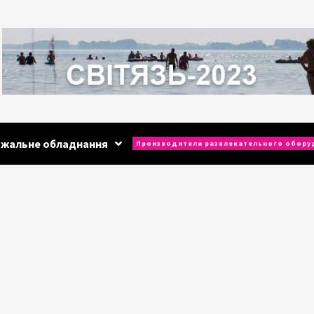
ажальне обладнання
Производители развлекательного обору