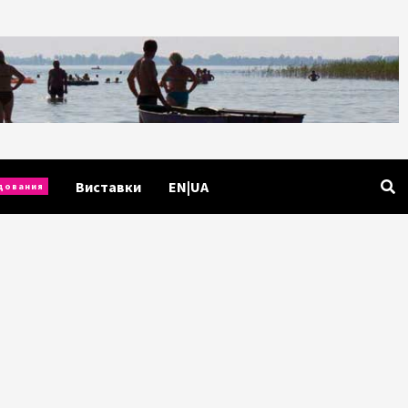
Виставки
EN|UA
дования