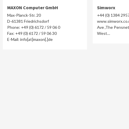
MAXON Computer GmbH
Simworx
Max-Planck-Str. 20
+44 (0) 1384 29
D-61381 Friedrichsdorf
www.simworx.co.
Phone: +49 (0) 6172 / 59 06 0
Ave ,The Pensnet
Fax: +49 (0) 6172 / 59 06 30
West…
E-Mail: info[at]maxon[.]de