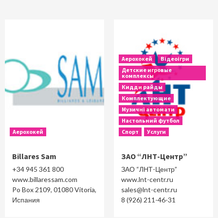
Аерохокей
Відеоігри
Детские игровые
комплексы
Кидди райды
Комплектующие
Музичні автомати
Настольний футбол
Аерохокей
Спорт
Услуги
Billares Sam
ЗАО “ЛНТ-Центр”
+34 945 361 800
ЗАО “ЛНТ-Центр”
www.billaressam.com
www.lnt-centr.ru
Po Box 2109, 01080 Vitoria,
sales@lnt-centr.ru
Испания
8 (926) 211-46-31