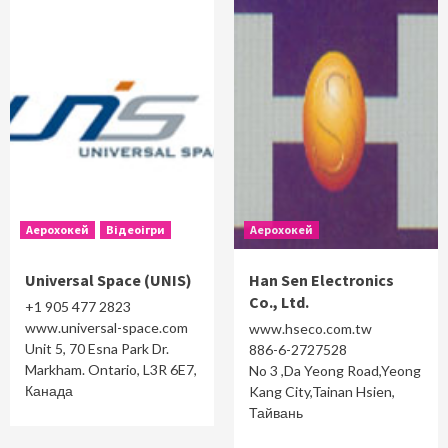
Аерохокей
Відеоігри
Аерохокей
Universal Space (UNIS)
Han Sen Electronics
Co., Ltd.
+1 905 477 2823
www.universal-space.com
www.hseco.com.tw
Unit 5, 70 Esna Park Dr.
886-6-2727528
Markham. Ontario, L3R 6E7,
No 3 ,Da Yeong Road,Yeong
Канада
Kang City,Tainan Hsien,
Тайвань