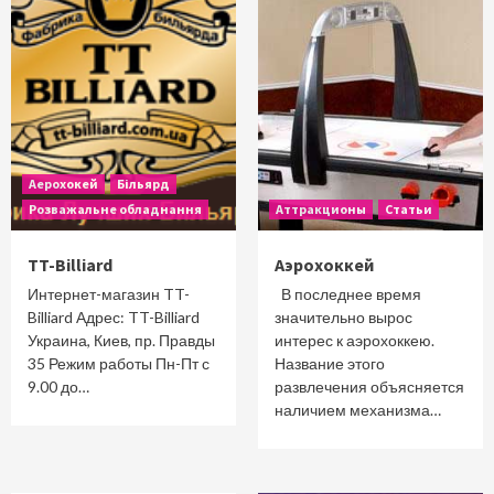
Аерохокей
Більярд
Розважальне обладнання
Аттракционы
Статьи
TT-Billiard
Аэрохоккей
Интернет-магазин TT-
В последнее время
Billiard Адрес: TT-Billiard
значительно вырос
Украина, Киев, пр. Правды
интерес к аэрохоккею.
35 Режим работы Пн-Пт с
Название этого
9.00 до…
развлечения объясняется
наличием механизма…