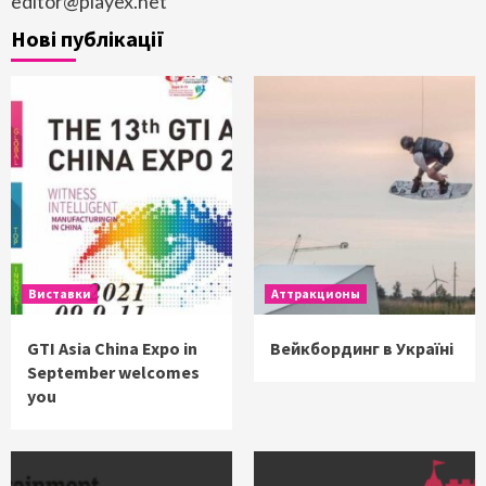
editor@playex.net
Нові публікації
Виставки
Аттракционы
GTI Asia China Expo in
Вейкбординг в Україні
September welcomes
you