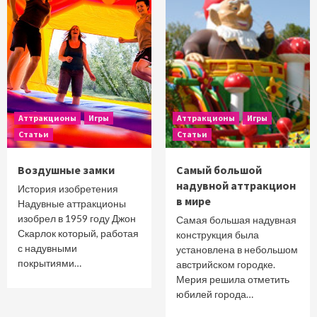
Аттракционы
Игры
Аттракционы
Игры
Статьи
Статьи
Воздушные замки
Самый большой
надувной аттракцион
История изобретения
в мире
Надувные аттракционы
изобрел в 1959 году Джон
Самая большая надувная
Скарлок который, работая
конструкция была
с надувными
установлена в небольшом
покрытиями…
австрийском городке.
Мерия решила отметить
юбилей города…