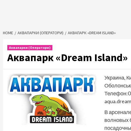
HOME
АКВАПАРКИ (ОПЕРАТОРИ)
АКВАПАРК «DREAM ISLAND»
Аквапарки (Оператори)
Аквапарк «Dream Island»
Украина, К
Оболонськи
Телефон:0
aqua.drea
В арсенале
волновых б
посадочных