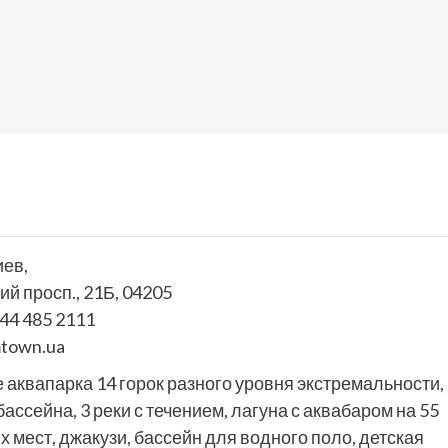
иев,
й просп., 21Б, 04205
44 485 2111
mtown.ua
 аквапарка 14 горок разного уровня экстремальности,
ассейна, 3 реки с течением, лагуна с аквабаром на 55
 мест, джакузи, бассейн для водного поло, детская