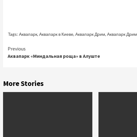
Tags:
Аквапарк
,
Аквапарк в Киеве
,
Аквапарк Дрим
,
Аквапарк Дрим
Continue
Previous
Аквапарк «Миндальная роща» в Алуште
Reading
More Stories