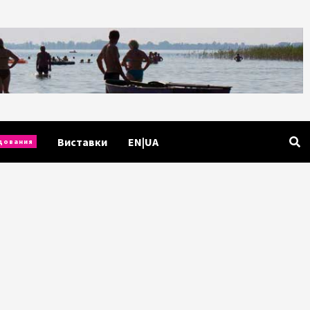
Виставки
EN|UA
дования