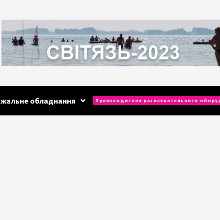
ажальне обладнання
Производители развлекательного обору