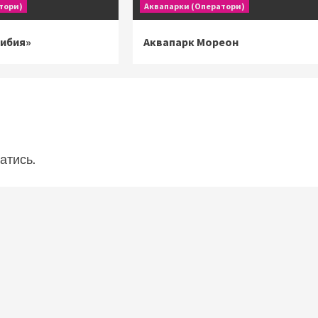
тори)
Аквапарки (Оператори)
рибия»
Аквапарк Мореон
атись
.