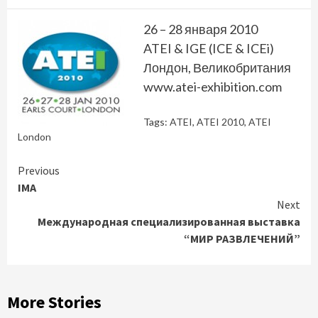
26 – 28 января 2010
ATEI & IGE (ICE & ICEi)
Лондон, Великобритания
www.atei-exhibition.com
Tags:
ATEI
,
ATEI 2010
,
ATEI
London
Continue
Previous
IMA
Reading
Next
Международная специализированная выставка
“МИР РАЗВЛЕЧЕНИЙ”
More Stories