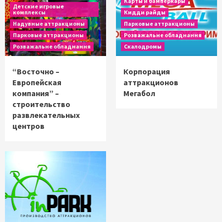
Карты и бамперкары
Детские игровые
комплексы
Кидди райды
Надувные аттракционы
Парковые аттракционы
Парковые аттракционы
Розважальне обладнання
Розважальне обладнання
Скалодромы
“Восточно –
Корпорация
Европейская
аттракционов
компания” –
Мегабол
строительство
развлекательных
центров