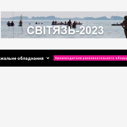
ажальне обладнання
Производители развлекательного обору