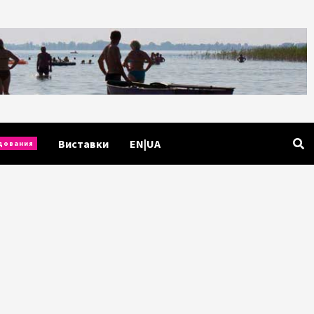
Виставки
EN|UA
дования