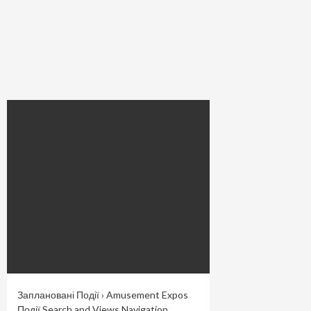
Заплановані Події › Amusement Expos
Події Search and Views Navigation