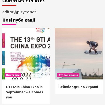
Связаться с PLAYEX
editor@playex.net
Нові публікації
Виставки
Аттракционы
GTI Asia China Expo in
Вейкбординг в Україні
September welcomes
you