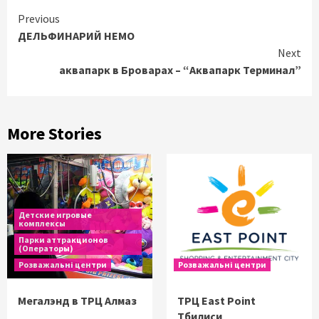
Continue
Previous
ДЕЛЬФИНАРИЙ НЕМО
Reading
Next
аквапарк в Броварах – “Аквапарк Терминал”
More Stories
Детские игровые
комплексы
Парки аттракционов
(Операторы)
Розважальні центри
Розважальні центри
Мегалэнд в ТРЦ Алмаз
ТРЦ East Point
Тбилиси