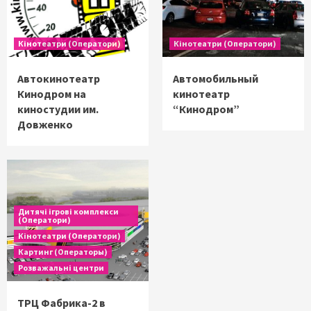
Кінотеатри (Оператори)
Кінотеатри (Оператори)
Автокинотеатр
Автомобильный
Кинодром на
кинотеатр
киностудии им.
“Кинодром”
Довженко
Дитячі ігрові комплекси
(Оператори)
Кінотеатри (Оператори)
Картинг (Операторы)
Розважальні центри
ТРЦ Фабрика-2 в