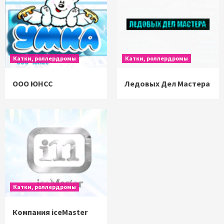
Катки, роллердромы
Катки, роллердромы
ООО ЮНСС
Ледовых Дел Мастера
Катки, роллердромы
Компания iceMaster