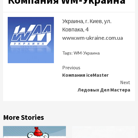
Украина, г. Киев, ул.
Ковпака, 4
www.wm-ukraine.com.ua
Tags:
WM-Украина
Continue
Previous
Компания iceMaster
Reading
Next
Ледовых Дел Мастера
More Stories