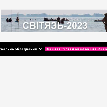
ажальне обладнання
Производители развлекательного обору