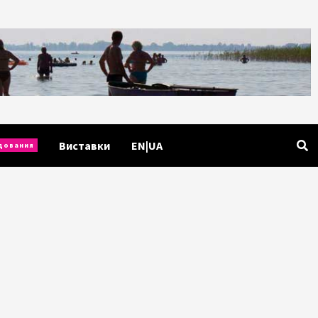
Виставки
EN|UA
дования