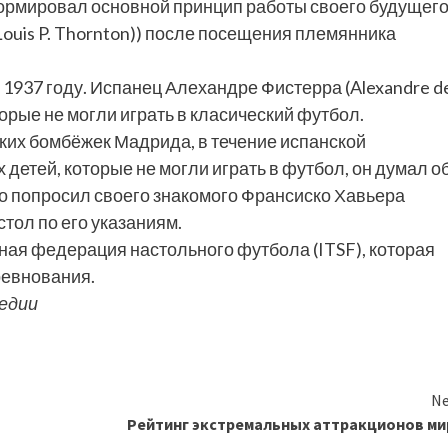
формировал основной принцип работы своего будущег
Louis P. Thornton)) после посещения племянника
1937 году. Испанец Алехандре Фистерра (Alexandre d
оторые не могли играть в класический футбол.
ких бомбёжек Мадрида, в течение испанской
 детей, которые не могли играть в футбол, он думал о
о попросил своего знакомого Франсиско Хавьера
стол по его указаниям.
ная федерация настольного футбола (ITSF), которая
ревнования.
педии
Ne
Рейтинг экстремальных аттракционов ми