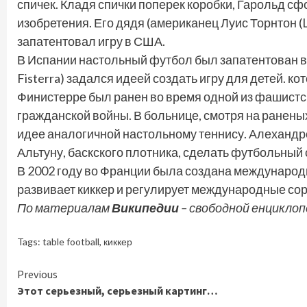
спичек. Кладя спички поперек коробки, Гарольд с
изобретения. Его дядя (американец Луис Торнтон (
запатентовал игру в США.
В Испании настольный футбол был запатентован в 
Fisterra) задался идеей создать игру для детей. к
Финистерре был ранен во время одной из фашистс
гражданской войны. В больнице, смотря на раненых
идее аналогичной настольному теннису. Алехандр
Альтуну, баскского плотника, сделать футбольный 
В 2002 году во Франции была создана международ
развивает киккер и регулирует международные со
По материалам
Википедии
– свободной енцикло
Tags:
table football
,
киккер
Continue
Previous
Этот серьезный, серьезный картинг…
Reading