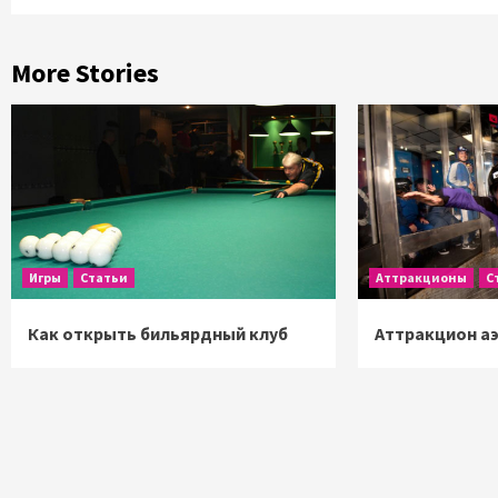
More Stories
Игры
Статьи
Аттракционы
С
Как открыть бильярдный клуб
Аттракцион а