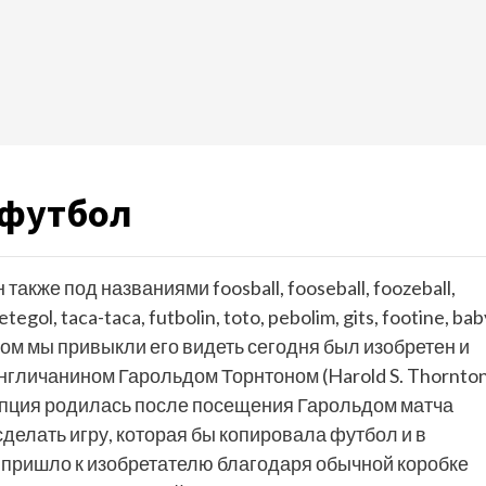
 футбол
акже под названиями foosball, fooseball, foozeball,
etegol, taca-taca, futbolin, toto, pebolim, gits, footine, bab
тором мы привыкли его видеть сегодня был изобретен и
англичанином Гарольдом Торнтоном (Harold S. Thornto
епция родилась после посещения Гарольдом матча
сделать игру, которая бы копировала футбол и в
 пришло к изобретателю благодаря обычной коробке