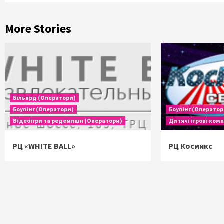
More Stories
Більярд (Оператори)
Боулінг (Оператори)
Боулінг (Оператор
Відеоігри та редемпшн (Оператори)
Дитячі ігрові ком
РЦ «WHITE BALL»
РЦ Космикс