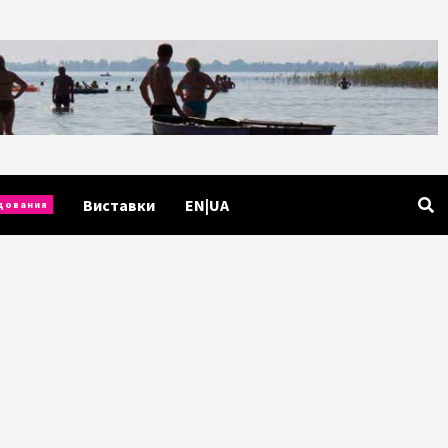
Виставки
EN|UA
дования