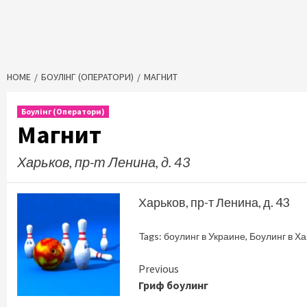
HOME
БОУЛІНГ (ОПЕРАТОРИ)
МАГНИТ
Боулінг (Оператори)
Магнит
Харьков, пр-т Ленина, д. 43
Харьков, пр-т Ленина, д. 43
Tags:
боулинг в Украине
,
Боулинг в Х
Continue
Previous
Гриф боулинг
Reading