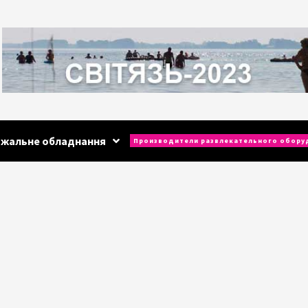
ажальне обладнання
Производители развлекательного обору