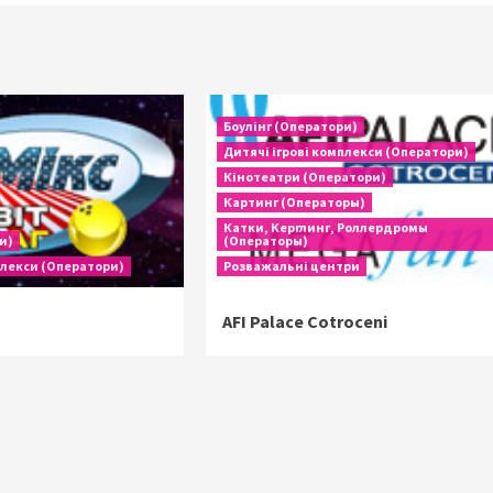
Боулінг (Оператори)
Дитячі ігрові комплекси (Оператори)
Кінотеатри (Оператори)
Картинг (Операторы)
Катки, Керглинг, Роллердромы
и)
(Операторы)
плекси (Оператори)
Розважальні центри
AFI Palace Cotroceni