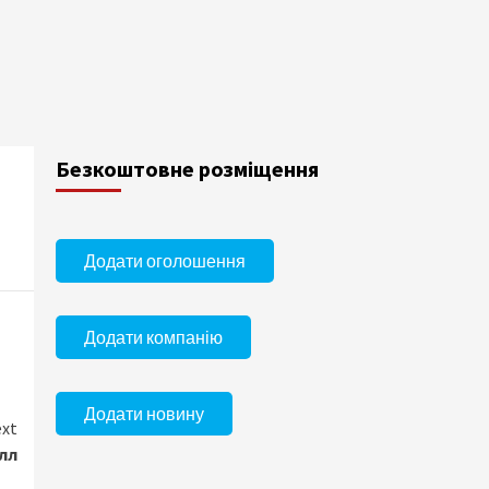
Безкоштовне розміщення
Додати оголошення
Додати компанію
Додати новину
xt
лл