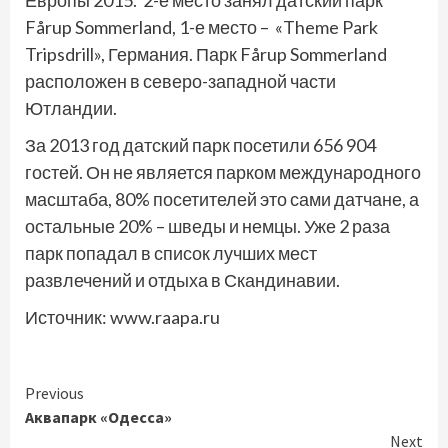
Европы 2015. 2-е место занял датский парк
Fårup Sommerland, 1-е место – «Theme Park
Tripsdrill», Германия. Парк Fårup Sommerland
расположен в северо-западной части
Ютландии.
За 2013 год датский парк посетили 656 904
гостей. Он не является парком международного
масштаба, 80% посетителей это сами датчане, а
остальные 20% – шведы и немцы. Уже 2 раза
парк попадал в список лучших мест
развлечений и отдыха в Скандинавии.
Источник: www.raapa.ru
Continue
Previous
Аквапарк «Одесса»
Reading
Next