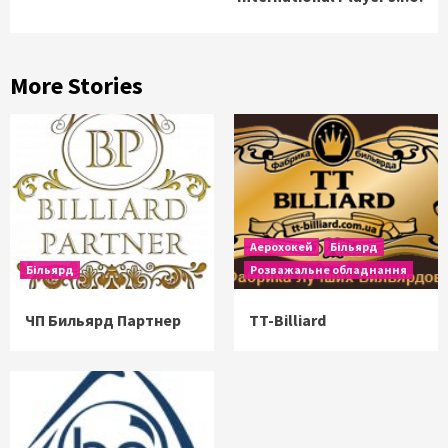
More Stories
Аерохокей
Більярд
Більярд
Розважальне обладнання
ЧП Бильярд Партнер
TT-Billiard