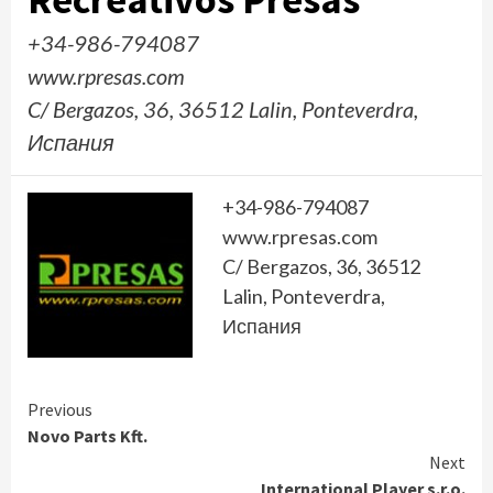
+34-986-794087
www.rpresas.com
C/ Bergazos, 36, 36512 Lalin, Ponteverdra,
Испания
+34-986-794087
www.rpresas.com
C/ Bergazos, 36, 36512
Lalin, Ponteverdra,
Испания
Continue
Previous
Novo Parts Kft.
Reading
Next
International Player s.r.o.