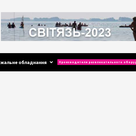
ажальне обладнання
Производители развлекательного обору