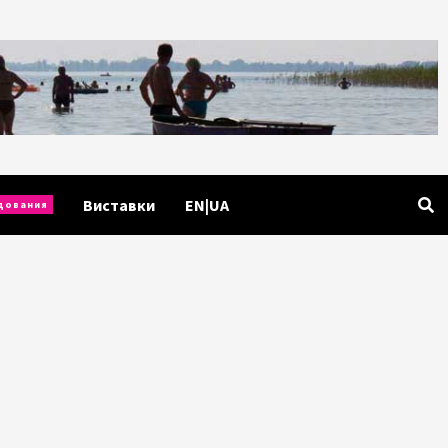
Виставки
EN|UA
дования