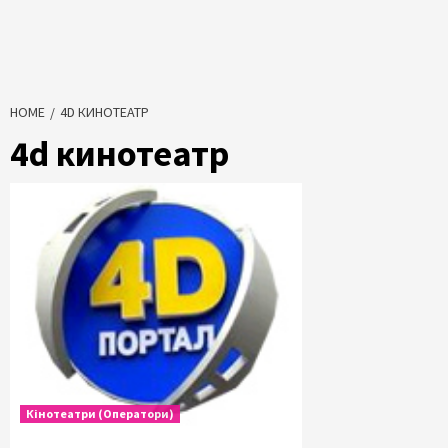
HOME
4D КИНОТЕАТР
4d кинотеатр
Кінотеатри (Оператори)