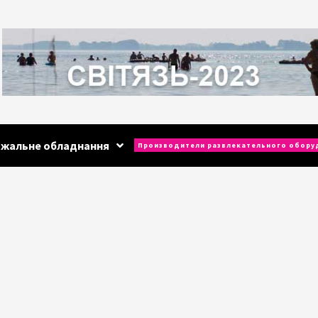
ажальне обладнання
Производители развлекательного обору