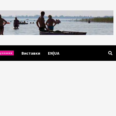
Виставки
EN|UA
дования