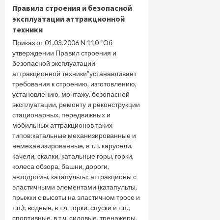
Правила строения и безопасной
эксплуатации аттракционной
техники
Приказ от 01.03.2006 N 110 “Об
утверждении Правил строения и
безопасной эксплуатации
аттракционной техники”устанавливает
требования к строению, изготовлению,
установлению, монтажу, безопасной
эксплуатации, ремонту и реконструкции
стационарных, передвижных и
мобильных аттракционов таких
типов:катальные механизированные и
немеханизированные, в т.ч. карусели,
качели, скалки, катальные горы, горки,
колеса обзора, башни, дороги,
автодромы, катапульты; аттракционы с
эластичными элементами (катапульты,
прыжки с высоты на эластичном тросе и
т.п.); водные, в т.ч. горки, спуски и т.п.;
спортивные, в т.ч. силовые, тренажеры,