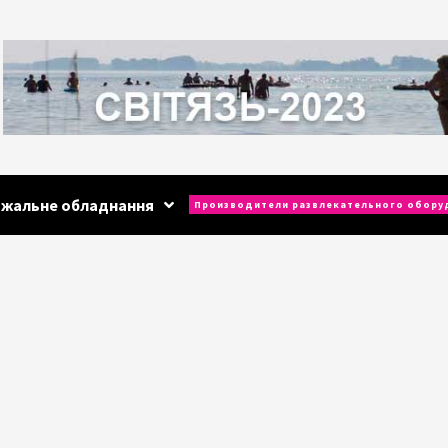
ажальне обладнання
Производители развлекательного обору