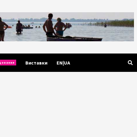
Виставки
EN|UA
дования