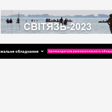
ажальне обладнання
Производители развлекательного обору