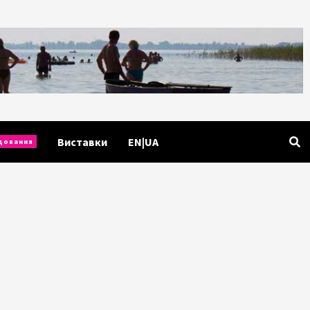
Виставки
EN|UA
дования