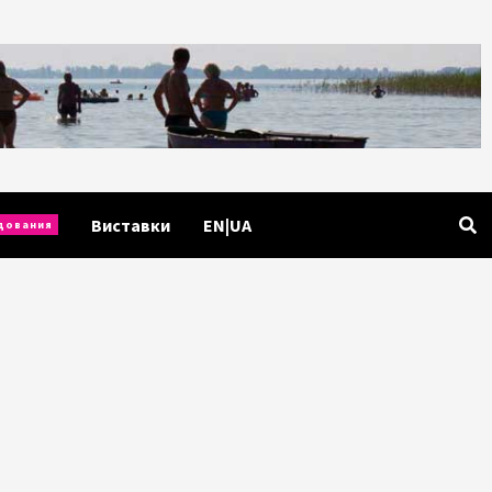
Виставки
EN|UA
дования