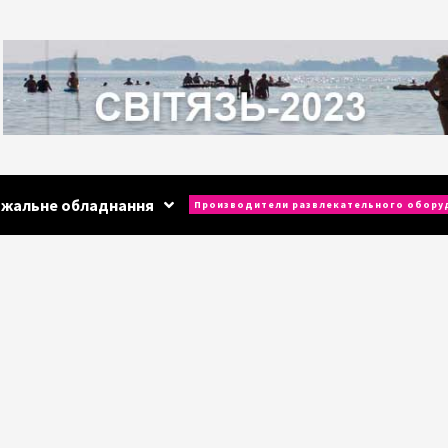
ажальне обладнання
Производители развлекательного обору