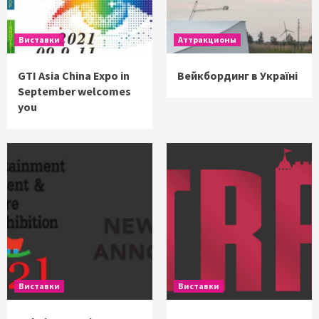
Виставки
Аттракционы
GTI Asia China Expo in
Вейкбординг в Україні
September welcomes
you
Виставки
Виставки