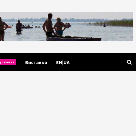
Виставки
EN|UA
дования