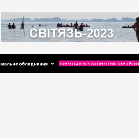
ажальне обладнання
Производители развлекательного обору