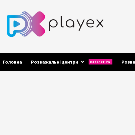
Skip
to
content
Головна
Розважальні центри
Розв
Каталог РЦ