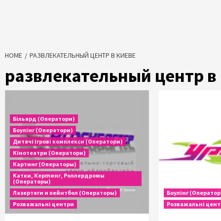
HOME
РАЗВЛЕКАТЕЛЬНЫЙ ЦЕНТР В КИЕВЕ
развлекательный центр в
Більярд (Оператори)
Боулінг (Оператори)
Дитячі ігрові комплекси (Оператори)
Кінотеатри (Оператори)
Картинг (Операторы)
Катки, Керглинг, Роллердромы
(Операторы)
Лазертеги и пейнтбол (Операторы)
Боулінг (Оператор
Розважальні центри
Розважальні цен