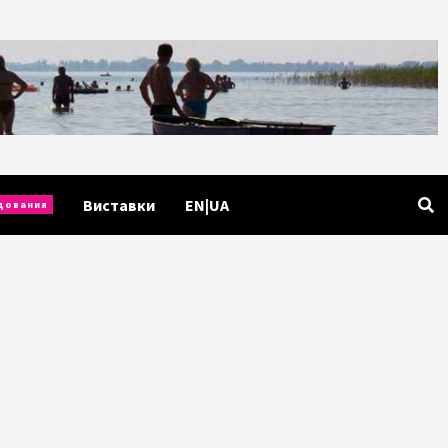
Виставки
EN|UA
дования