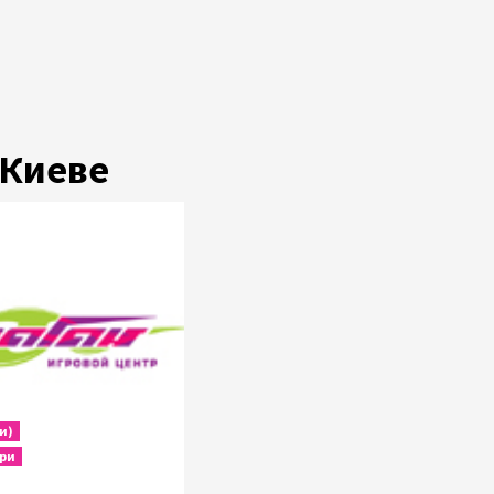
 Киеве
и)
три