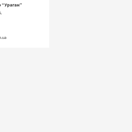
 “Ураган”
,
m.ua