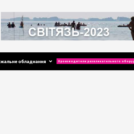
ажальне обладнання
Производители развлекательного обору