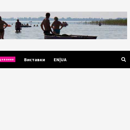
Виставки
EN|UA
дования