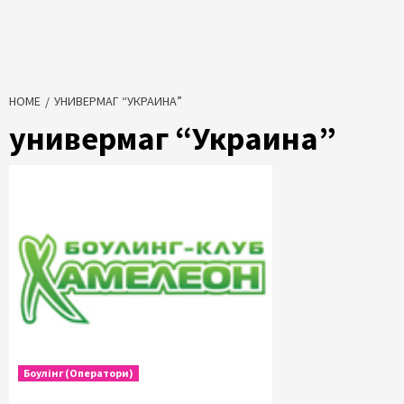
HOME
УНИВЕРМАГ “УКРАИНА”
универмаг “Украина”
Боулінг (Оператори)