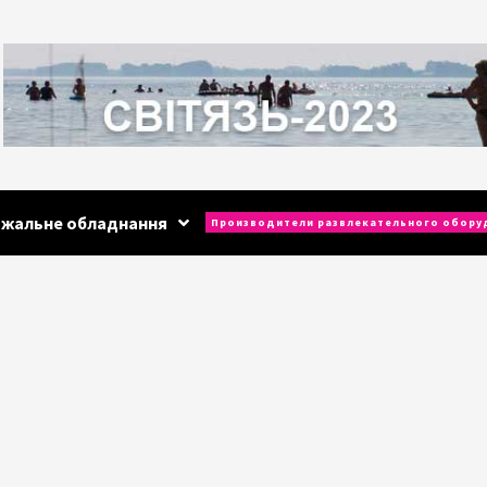
ажальне обладнання
Производители развлекательного обору