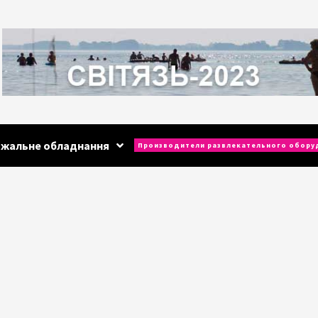
ажальне обладнання
Производители развлекательного обору