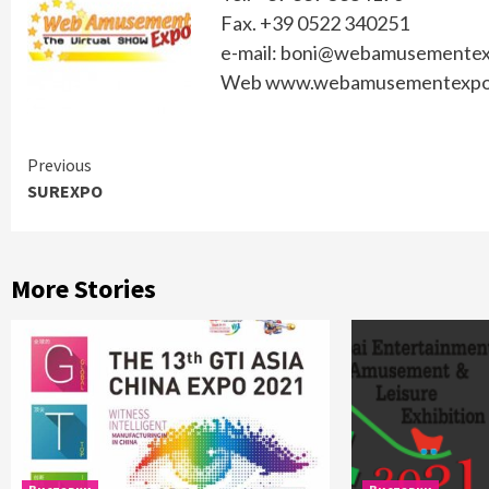
Fax. +39 0522 340251
e-mail: boni@webamusemente
Web www.webamusementexpo
Continue
Previous
SUREXPO
Reading
More Stories