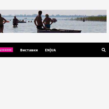
Виставки
EN|UA
дования