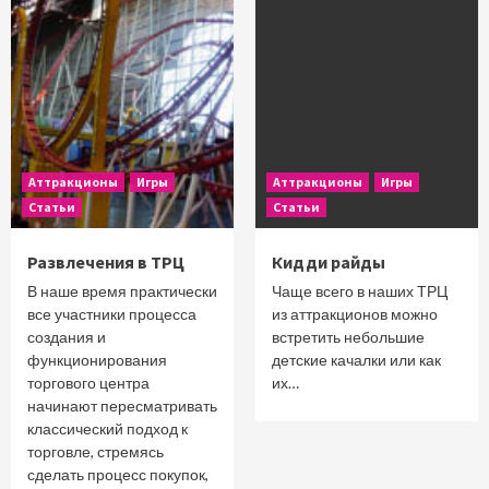
Аттракционы
Игры
Аттракционы
Игры
Статьи
Статьи
Развлечения в ТРЦ
Кидди райды
В наше время практически
Чаще всего в наших ТРЦ
все участники процесса
из аттракционов можно
создания и
встретить небольшие
функционирования
детские качалки или как
торгового центра
их…
начинают пересматривать
классический подход к
торговле, стремясь
сделать процесс покупок,